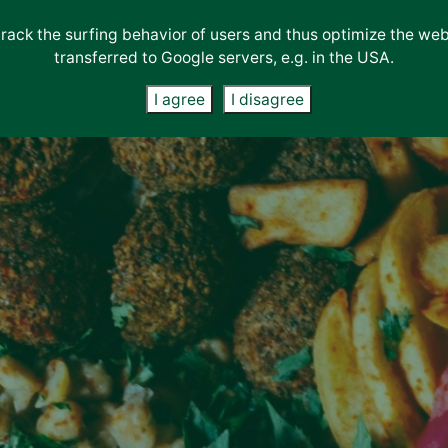
εία
track the surfing behavior of users and thus optimize the we
ιοίκηση
Διαπιστεύσεις
Επικοινωνία
Συμβουλευτικές
Η
Διαπιστεύσεις &
transferred to Google servers, e.g. in the USA.
ργανόγραμμα
&
Νέα
Υπηρεσίες
Εταιρεία
Πιστοποιήσεις
Πληρωμές
υκαιρίες
Πιστοποιήσεις
I agree
I disagree
αριέρας