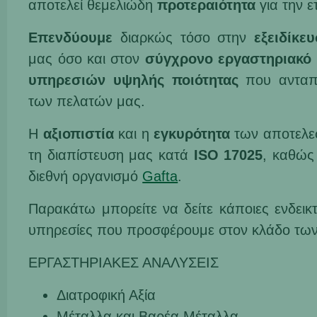
αποτελεί θεμελιώδη
προτεραιότητα
για την ε
Επενδύουμε
διαρκώς τόσο στην
εξειδίκε
μας όσο και στον
σύγχρονο εργαστηριακό 
υπηρεσιών υψηλής ποιότητας
που ανταπο
των πελατών μας.
Η
αξιοπιστία
και η
εγκυρότητα
των αποτελε
τη διαπίστευση μας κατά
ISO 17025
, καθώς
διεθνή οργανισμό
Gafta
.
Παρακάτω μπορείτε να δείτε κάποιες ενδεικτ
υπηρεσίες που προσφέρουμε στον κλάδο των
ΕΡΓΑΣΤΗΡΙΑΚΕΣ ΑΝΑΛΥΣΕΙΣ
Διατροφική Αξία
Μέταλλα και Βαρέα Μέταλλα