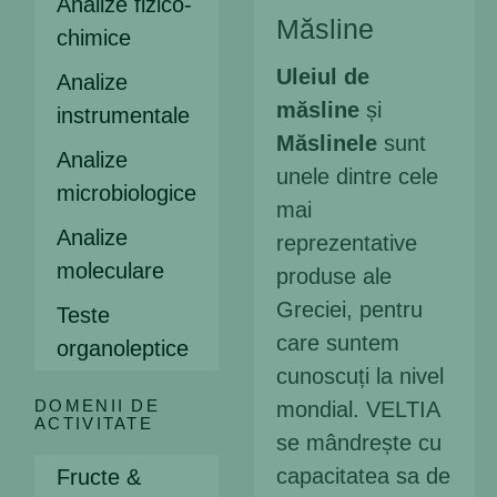
Analize fizico-
Măsline
chimice
Servicii de consultanță
Uleiul de
Analize
Compania
măsline
și
instrumentale
Administrare
Măslinele
sunt
Oportunități de Carieră
Analize
unele dintre cele
microbiologice
Acreditări & Certificări
mai
Analize
reprezentative
Noutăți
moleculare
produse ale
Contactaţi-ne
Greciei, pentru
Teste
care suntem
organoleptice
cunoscuți la nivel
DOMENII DE
mondial. VELTIA
ACTIVITATE
se mândrește cu
capacitatea sa de
Fructe &