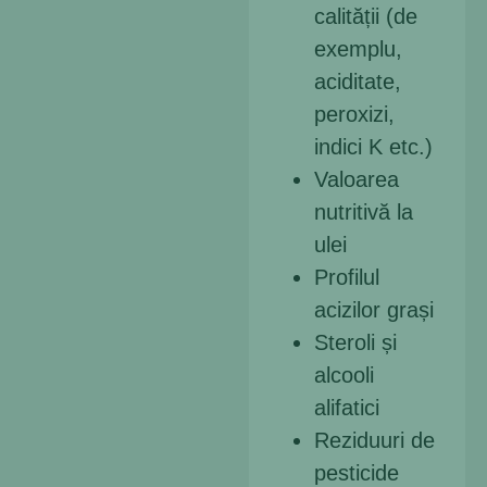
calității (de
exemplu,
aciditate,
peroxizi,
indici K etc.)
Valoarea
nutritivă la
ulei
Profilul
acizilor grași
Steroli și
alcooli
alifatici
Reziduuri de
pesticide