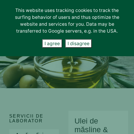
This website uses tracking cookies to track the
Servicii de laborator
surfing behavior of users and thus optimize the
website and services for you. Data may be
SERVICII DE LABORATOR
transferred to Google servers, e.g. in the USA.
Analize fizico-chimice
I agree
I disagree
Analize instrumentale
Analize microbiologice
Analize moleculare
Teste organoleptice
DOMENII DE ACTIVITATE
Fructe & Legume
Alimente & Hrană pentru animale
Ulei de măsline & Măsline
SERVICII DE
Apă & Deșeuri
Ulei de
LABORATOR
Sol & Țesuturi vegetale
măsline &
Teste în teren