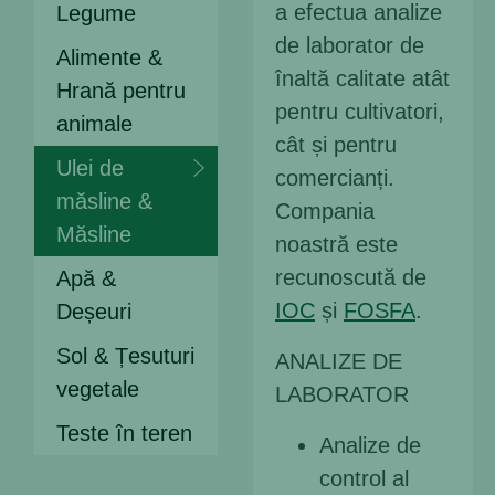
a efectua analize
Legume
de laborator de
Alimente &
înaltă calitate atât
Hrană pentru
pentru cultivatori,
animale
cât și pentru
Ulei de
comercianți.
măsline &
Compania
Măsline
noastră este
recunoscută de
Apă &
IOC
și
FOSFA
.
Deșeuri
Sol & Țesuturi
ANALIZE DE
vegetale
LABORATOR
Teste în teren
Analize de
control al